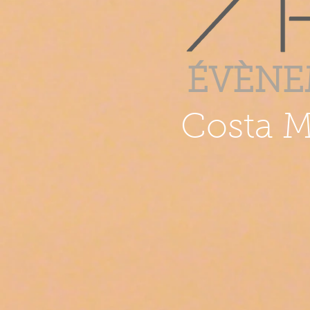
É
VÈ
NE
Costa M