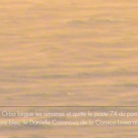
a Orba largue les amarres et quitte le poste 74 du po
re bleu, le Danielle Casanova de la Corsica Linea ain