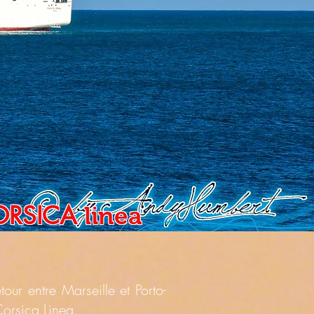
ORSICA
linea
ur entre Marseille et Porto-
orsica Linea.