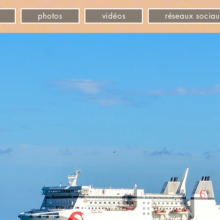
photos
vidéos
réseaux socia