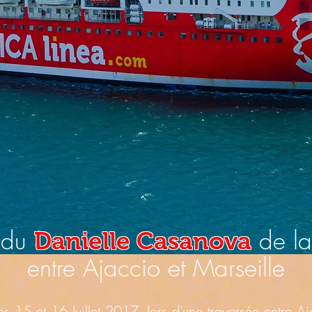
d du
de l
Danielle Casanova
entre Ajaccio et Marseille
es 15 et 16 Juillet 2017, lors d'une traversée entre A