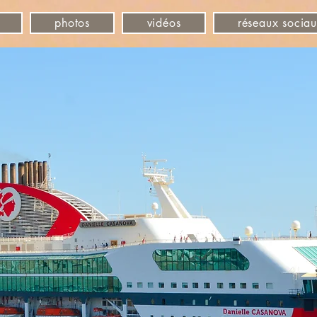
photos
vidéos
réseaux socia