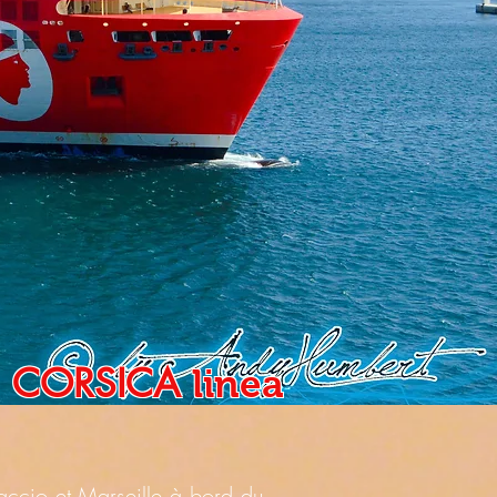
a
CORSICA
linea
jaccio et Marseille à bord du