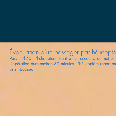
Évacuation d'un passager par hélicoptè
Vers 17h40, l'hélicoptère vient à la rencontre de notre n
L'opération dure
environ
30 minutes. L'hélicoptère repart e
vers l'Écosse.