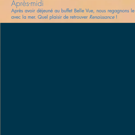
Après-midi
Après avoir déjeuné au buffet Belle Vue, nous regagnons le 
avec la mer. Quel plaisir de
retrouver
Renaissance
!