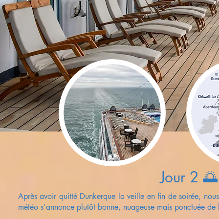
Jour 2 
Après avoir quitté Dunkerque la veille en fin de soirée, no
météo s'annonce
plutôt
bonne, nuageuse mais ponctuée de be