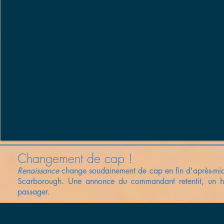
Changement de cap !
Renaissance
change
soudainement de cap en fin d'après-mi
Scarborough. Une
annonce
du
commandant retentit, un h
passager.