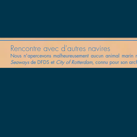
Rencontre avec d'autres navires
Nous n'apercevons
malheureusement
aucun animal marin m
Seaways
de DFDS et
City of Rotterdam
, connu pour son arc