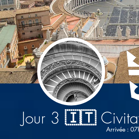
Jour 3
🇮🇹
Civit
Arrivée : 0