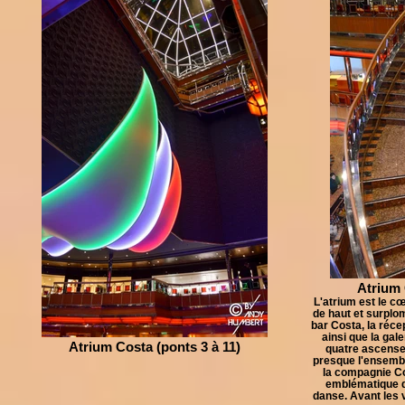
Atrium 
L'atrium est le cœ
de haut et surplom
bar Costa, la réce
ainsi que la gal
Atrium Costa (ponts 3 à 11)
quatre ascens
presque l'ensembl
la compagnie Co
emblématique d
danse. Avant les v