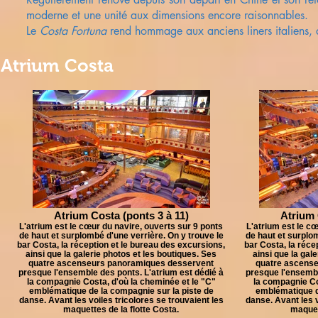
moderne et une unité aux dimensions encore raisonnables.
Le
Costa Fortuna
rend hommage aux anciens liners italiens, d
Atrium Costa
Atrium Costa (ponts 3 à 11)
Atrium 
L'atrium est le cœur du navire, ouverts sur 9 ponts
L'atrium est le cœ
de haut et surplombé d'une verrière. On y trouve le
de haut et surplom
bar Costa, la réception et le bureau des excursions,
bar Costa, la réce
ainsi que la galerie photos et les boutiques. Ses
ainsi que la gal
quatre ascenseurs panoramiques desservent
quatre ascens
presque l'ensemble des ponts. L'atrium est dédié à
presque l'ensembl
la compagnie Costa, d'où la cheminée et le "C"
la compagnie Co
emblématique de la compagnie sur la piste de
emblématique d
danse. Avant les voiles tricolores se trouvaient les
danse. Avant les v
maquettes de la flotte Costa.
maquett