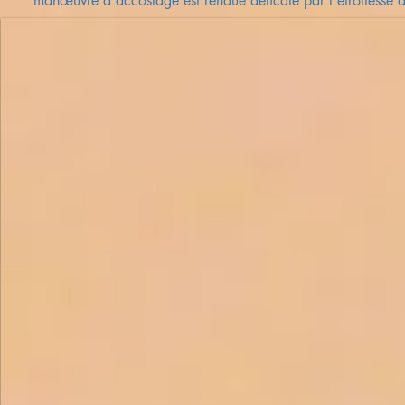
manœuvre d'accostage est rendue délicate par l'étroitesse d