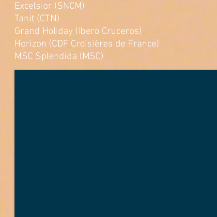
Excelsior (SNCM)
Tanit (CTN)
Grand Holiday (Ibero Cruceros)
Horizon (CDF Croisières de France)
MSC Splendida (MSC)