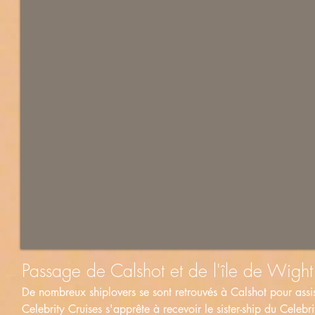
Passage de Calshot et de l'île de Wight
De nombreux shiplovers se sont retrouvés à Calshot pour as
Celebrity Cruises s'apprête à recevoir le sister-ship du Cele