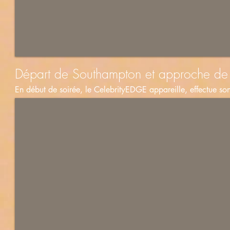
Départ de Southampton et approche de
En début de soirée, le CelebrityEDGE appareille, effectue so