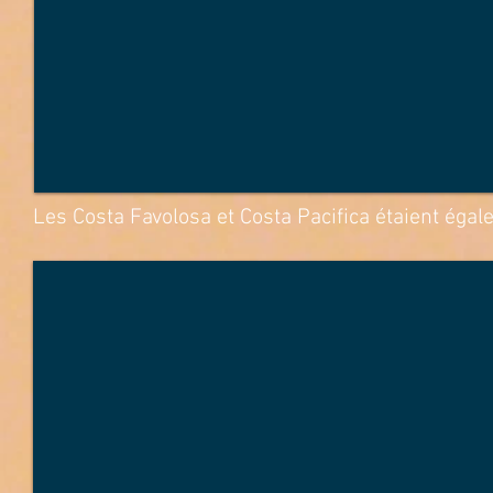
Les Costa Favolosa et Costa Pacifica étaient égale