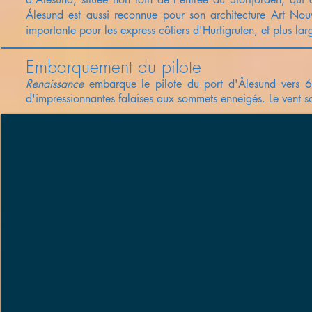
Ålesund est aussi reconnue pour son architecture Art No
importante pour les express côtiers d'Hurtigruten, et plus lar
Embarquement du pilote
Renaissance
embarque le pilote du port d'Ålesund vers 
d'impressionnantes falaises aux sommets enneigés. Le vent sou