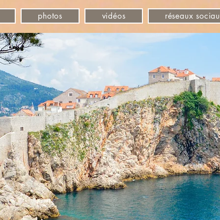
photos
vidéos
réseaux socia