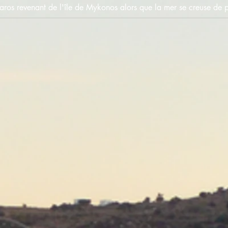
Paros revenant de l'île de Mykonos alors que la mer se creuse de pl