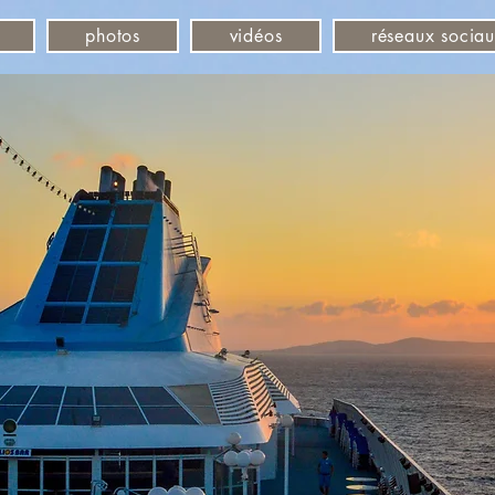
photos
vidéos
réseaux socia